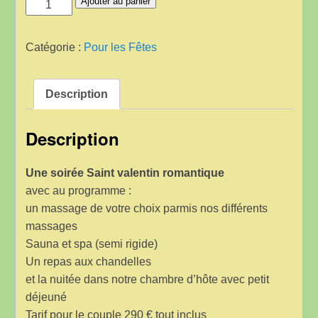
quantité
Ajouter au panier
de
Soirée
Catégorie :
Pour les Fêtes
Saint
Valentin
Description
Description
Une soirée Saint valentin romantique
avec au programme :
un massage de votre choix parmis nos différents
massages
Sauna et spa (semi rigide)
Un repas aux chandelles
et la nuitée dans notre chambre d’hôte avec petit
déjeuné
Tarif pour le couple 290 € tout inclus