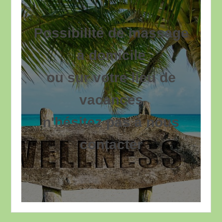
Possibilité de massage
à domicile
ou sur votre lieu de
vacances
n'hésitez pas à nous
contacter