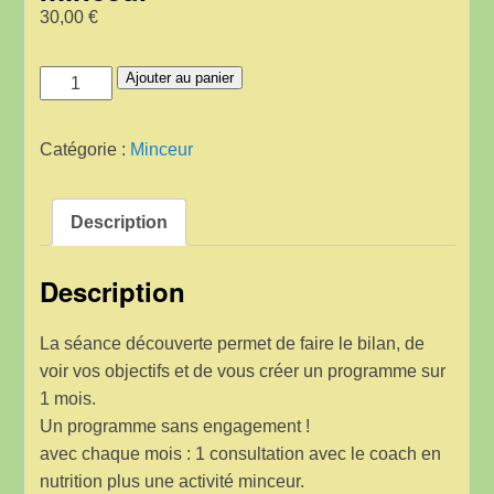
30,00
€
quantité
Ajouter au panier
de
Séance
Catégorie :
Minceur
découverte
bilan
minceur
Description
Description
La séance découverte permet de faire le bilan, de
voir vos objectifs et de vous créer un programme sur
1 mois.
Un programme sans engagement !
avec chaque mois : 1 consultation avec le coach en
nutrition plus une activité minceur.